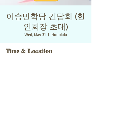
이승만학당 간담회 (한
인회장 초대)
Wed, May 31
  |  
Honolulu
Time & Location
May 31, 2023, 5:50 PM – 7:00 PM
Honolulu, 1450 Ala Moana Blvd #4220,
Honolulu, HI 96814 미국
Share this event