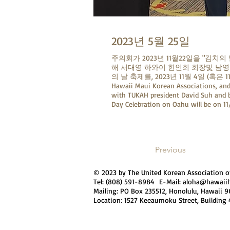
2023년 5월 25일
주의회가 2023년 11월22일을 "김
해 서대영 하와이 한인회 회장및 남영돈
의 날 축제를, 2023년 11월 4일 (혹은 
Hawaii Maui Korean Associations, and 
with TUKAH president David Suh and 
Day Celebration on Oahu will be on 11
Previous
© 2023 by The United Korean Assoc
Tel: (808) 591-8984 E-Mail:
aloha@hawaiih
Mailing: PO Box 235512, Honolulu
Location: 1527 Keeaumoku Street, Building 4