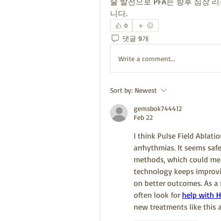
술 발전으로 PFA는 향후 심장
니다.
0
댓글 9개
Write a comment...
Sort by:
Newest
gemsbok744412
Feb 22
I think Pulse Field Ablati
arrhythmias. It seems saf
methods, which could mean
technology keeps improvin
on better outcomes. As a n
often look for 
help with 
new treatments like this 