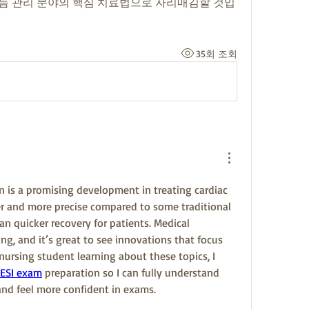
 리듬 관리 분야의 핵심 치료법으로 자리매김할 것입
35회 조회
on is a promising development in treating cardiac 
er and more precise compared to some traditional 
 quicker recovery for patients. Medical 
g, and it’s great to see innovations that focus 
ursing student learning about these topics, I 
HESI exam
 preparation so I can fully understand 
and feel more confident in exams.