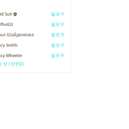
id Suh
팔로우
h
0fhx62r
팔로우
2r
рья Шайденкова
팔로우
cy Smith
팔로우
cy Wheeler
팔로우
 보기(19명)